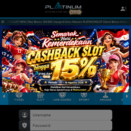
ER SLOT 100% ( Max Bonus 100.000 ) hanya di Situs Maxwin PLATINUMSLOT. Klaim Bonus Anda Sekaran
TOGEL
SLOT
LIVE CASINO
SPORT
ARCADE
SABU