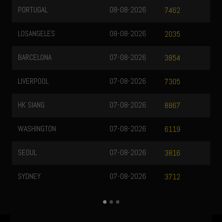
PORTUGAL
08-08-2026
7462
LOSANGELES
08-08-2026
2035
BARCELONA
07-08-2026
3854
LIVERPOOL
07-08-2026
7305
HK SIANG
07-08-2026
8867
WASHINGTON
07-08-2026
6119
SEOUL
07-08-2026
3816
SYDNEY
07-08-2026
3712