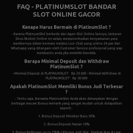
FAQ - PLATINUMSLOT BANDAR
SLOT ONLINE GACOR
Kenapa Harus Bermain di PlatinumSlot ?
- Karena PlatinumSlot berbeda dari Agen Slot Online lainnya, lantaran
Situs Sbobet Online ini selalu memprioritaskan kenyamanan para
membernya dalam bermain melalui Live Chat yang online 24 jam dan
Whatsapp yang ditangani oleh Customer Service profesional yang siap
membantu anda jika memiliki kendala.
Berapa Minimal Deposit dan Withdraw
PlatinumSlot ?
- Minimal Deposit di PLATINUMSLOT : Rp 20.000 - Minimal Withdraw di
PLATINUMSLOT : Rp 50.000
Apakah PlatinumSlot Memiliki Bonus Judi Terbesar
?
- Tentu saja, Bersama PlatinumSlot Anda akan dimanjakan dengan
berbagai macam Bonus menarik yang sangat mudah untuk didapatkan
seperti :
1. Bonus Deposit Member Baru 50%
2. Bonus Deposit Harian 10%
3. Bonus Rollingan up to 1%% ( Khusus Judi Slot, Tembak Ikan & Live