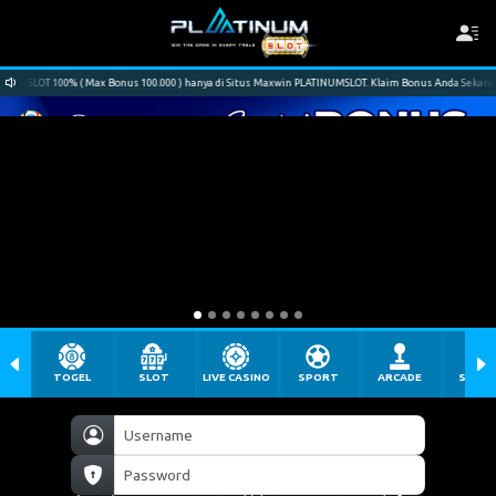
( Max Bonus 100.000 ) hanya di Situs Maxwin PLATINUMSLOT. Klaim Bonus Anda Sekarang !!!
TOGEL
SLOT
LIVE CASINO
SPORT
ARCADE
SABU