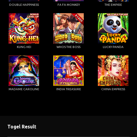
DOUBLE HAPPINESS
FA FA MONKEY
THE EMPIRE
KUNG HEI
WHOS THE BOSS
LUCKY PANDA
MADAME CAROLINE
INDIA TREASURE
CHINA EMPRESS
Togel Result