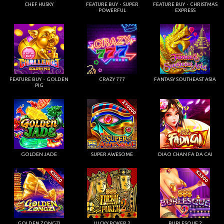
CHEF HUSKY
FEATURE BUY・SUPER
FEATURE BUY・CHRISTMAS
POWERFUL
EXPRESS
FEATURE BUY・GOLDEN
CRAZY 777
FANTASY SOUTHEAST ASIA
PIG
GOLDEN JADE
SUPER AWESOME
DIAO CHAN FA DA CAI
GOLDEN ZONGZI
LUCKY POKER 2
BURLESQUE 2