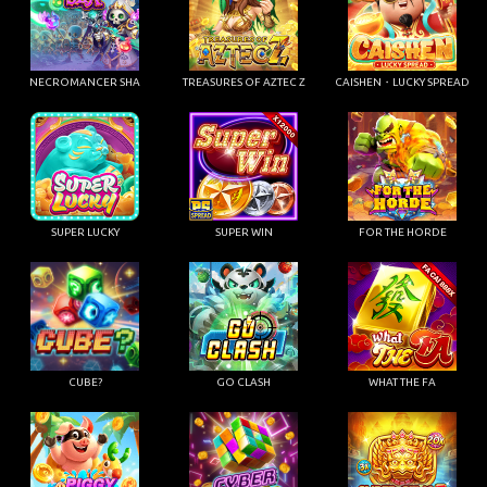
NECROMANCER SHA
TREASURES OF AZTEC Z
CAISHEN・LUCKY SPREAD
SUPER LUCKY
SUPER WIN
FOR THE HORDE
CUBE?
GO CLASH
WHAT THE FA