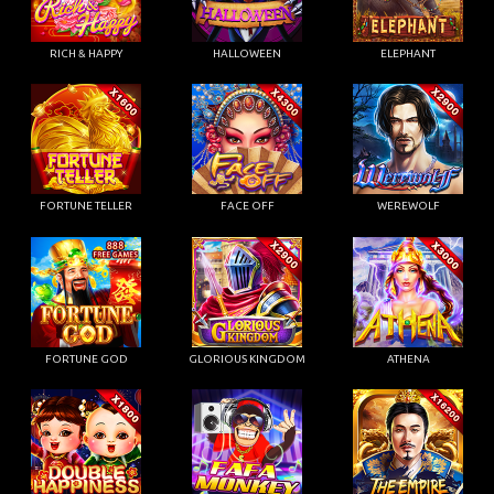
RICH & HAPPY
HALLOWEEN
ELEPHANT
FORTUNE TELLER
FACE OFF
WEREWOLF
FORTUNE GOD
GLORIOUS KINGDOM
ATHENA