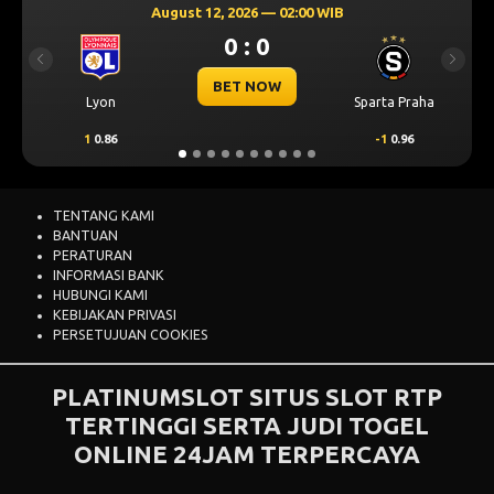
August 12, 2026 — 02:00 WIB
0 : 0
Previous
Next
BET NOW
Lyon
Sparta Praha
1
0.86
-1
0.96
TENTANG KAMI
BANTUAN
PERATURAN
INFORMASI BANK
HUBUNGI KAMI
KEBIJAKAN PRIVASI
PERSETUJUAN COOKIES
PLATINUMSLOT SITUS SLOT RTP
TERTINGGI SERTA JUDI TOGEL
ONLINE 24JAM TERPERCAYA