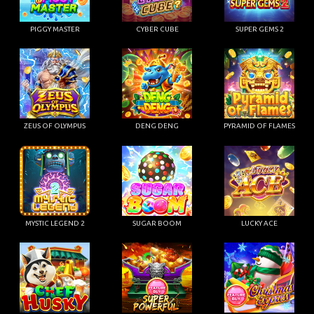
PIGGY MASTER
CYBER CUBE
SUPER GEMS 2
ZEUS OF OLYMPUS
DENG DENG
PYRAMID OF FLAMES
MYSTIC LEGEND 2
SUGAR BOOM
LUCKY ACE